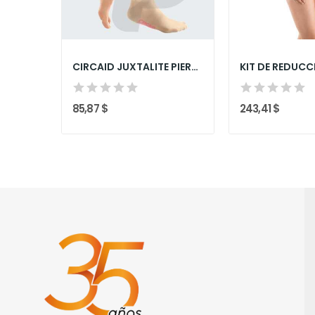
RES
CIRCAID JUXTALITE PIERNA
KIT DE REDUC
85,87 $
243,41 $