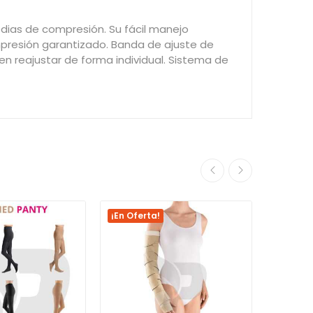
edias de compresión. Su fácil manejo
ompresión garantizado. Banda de ajuste de
den reajustar de forma individual. Sistema de
¡En Oferta!
¡En Ofer